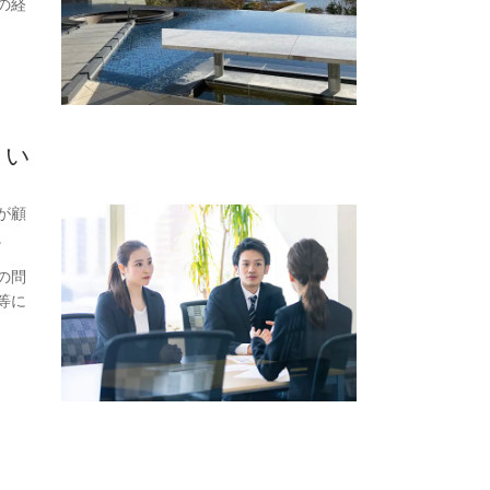
の経
さい
が顧
。
の問
等に