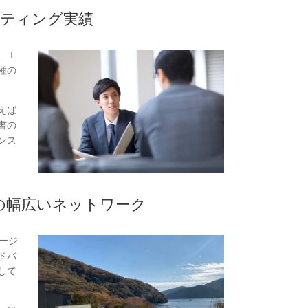
ルティング実績
、Ｉ
種の
えば
書の
ンス
の幅広いネットワーク
ージ
ドバ
して